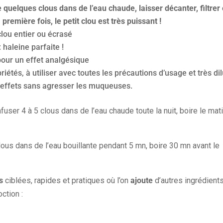
quelques clous dans de l’eau chaude, laisser décanter, filtrer 
 première fois, le petit clou est très puissant !
clou entier ou écrasé
 haleine parfaite !
pour un effet analgésique
iétés, à utiliser avec toutes les précautions d’usage et très di
effets sans agresser les muqueuses.
infuser 4 à 5 clous dans de l’eau chaude toute la nuit, boire le mat
clous dans de l’eau bouillante pendant 5 mn, boire 30 mn avant le
s
ciblées, rapides et pratiques où l’on
ajoute
d’autres ingrédient
ction :