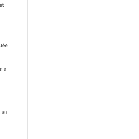
et
luée
in à
s au