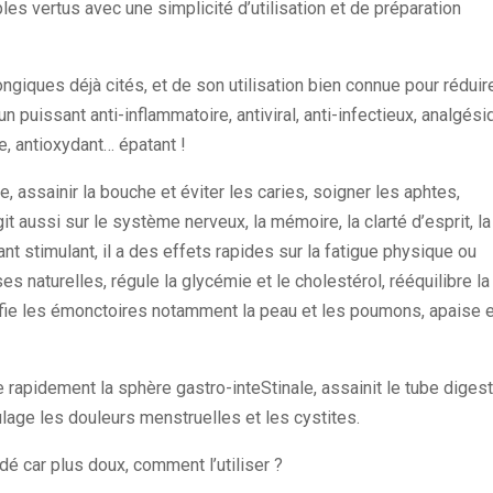
les vertus avec une simplicité d’utilisation et de préparation
ongiques déjà cités, et de son utilisation bien connue pour réduir
un puissant anti-inflammatoire, antiviral, anti-infectieux, analgési
e, antioxydant… épatant !
ne, assainir la bouche et éviter les caries, soigner les aphtes,
it aussi sur le système nerveux, la mémoire, la clarté d’esprit, la
t stimulant, il a des effets rapides sur la fatigue physique ou
nses naturelles, régule la glycémie et le cholestérol, rééquilibre la
rifie les émonctoires notamment la peau et les poumons, apaise 
 rapidement la sphère gastro-inteStinale, assainit le tube digesti
lage les douleurs menstruelles et les cystites.
é car plus doux, comment l’utiliser ?