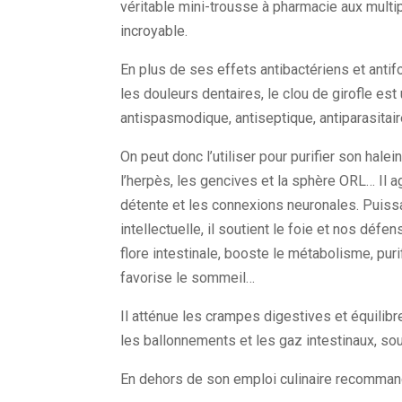
véritable mini-trousse à pharmacie aux multip
incroyable.
En plus de ses effets antibactériens et antif
les douleurs dentaires, le clou de girofle est 
antispasmodique, antiseptique, antiparasitair
On peut donc l’utiliser pour purifier son halei
l’herpès, les gencives et la sphère ORL… Il ag
détente et les connexions neuronales. Puissan
intellectuelle, il soutient le foie et nos défe
flore intestinale, booste le métabolisme, pu
favorise le sommeil…
Il atténue les crampes digestives et équilibre
les ballonnements et les gaz intestinaux, sou
En dehors de son emploi culinaire recommand