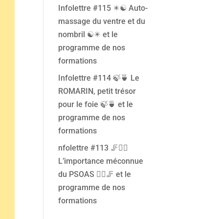
Infolettre #115 ✴️☯️ Auto-
massage du ventre et du
nombril ☯️✴️ et le
programme de nos
formations
Infolettre #114 🍃🍵 Le
ROMARIN, petit trésor
pour le foie 🍃🍵 et le
programme de nos
formations
nfolettre #113 🦵🤸‍♀️
L’importance méconnue
du PSOAS 🤸‍♀️🦵 et le
programme de nos
formations