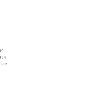
 10
 : 4
faire
r