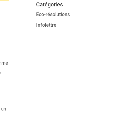
Catégories
Éco-résolutions
Infolettre
omme
,
r un